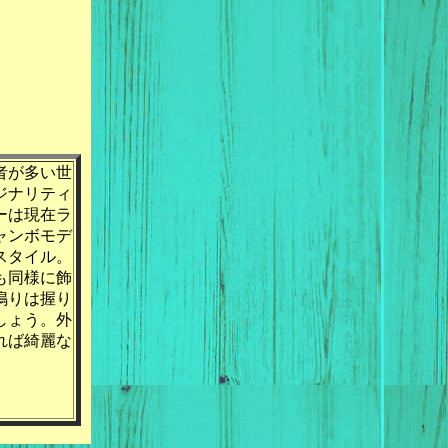
者が多い世
ジナリティ
ーは現在ラ
ャンボモデ
スタイル。
も同様に飾
鳴りは握り
しょう。外
れば綺麗な