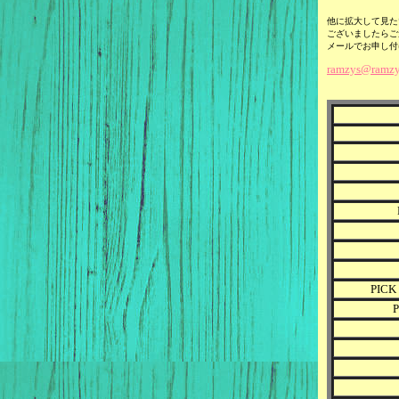
他に拡大して見た
ございましたらご
メールでお申し付
ramzys@ramzy
PIC