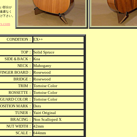
い部分が
遠慮なく
け下さい。
s.com
CONDITION：
EX++
TOP：
Solid
Spruce
SIDE＆BACK：
Koa
NECK：
Mahogany
FINGER BOARD：
Rosewood
BRIDGE：
Rosewood
TRIM：
Tortoise Color
ROSSETTE：
Tortoise Color
K GUARD COLOR：
Tortoise Color
POSITION MARK：
Dots
TUNER：
Yairi Original
BRACING：
Non Scalloped X
NUT WIDTH：
42mm
SCALE：
644mm