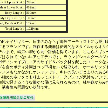
th at Upper Bout：
289mm
th at Lower Bout：
402mm
Body Length：
509mm
ody Depth at Top：
103mm
ody Depth at End：
127mm
Total Length：
1,029mm
のK.ヤイリギター。日本のみならず海外アーティストにも愛用
するブランドです。制作する楽器は伝統的なスタイルからオリ
デルまで、幅広い層から高い評価を得ています。こちらのギタ
プはされていないレアなモデルです。ラウンドショルダーのジ
ボディシェイプにコアのサイド＆バック材を配したユニークな
グを含めボディ外周はべっ甲柄セルで縁取られ、ホールリング
ックスもなかなかにオシャレです。キレの良いまとまりのある
い細めのネックとも相まってストロークプレイが気持ちいいで
加減で見えるような細かな傷は見られるものの、経年数からみ
。演奏性も問題ない状態です。