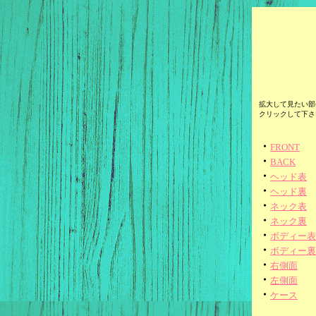
拡大して見たい部
クリックして下さ
・
FRONT
・
BACK
・
ヘッド表
・
ヘッド裏
・
ネック表
・
ネック裏
・
ボディー表
・
ボディー裏
・
右側面
・
左側面
・
ケース