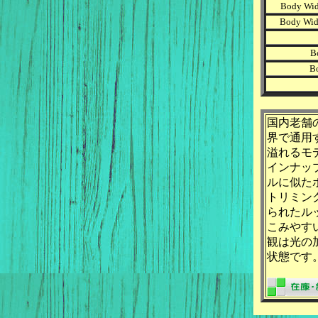
Body Wid
Body Wid
B
B
国内老舗
界で通用
溢れるモ
インナッ
ルに似た
トリミン
られたル
こみやす
観は光の
状態です