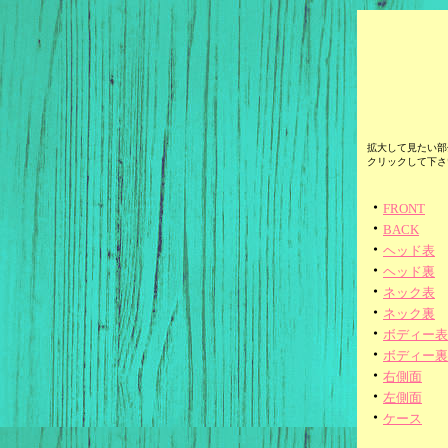
拡大して見たい部
クリックして下さ
・
FRONT
・
BACK
・
ヘッド表
・
ヘッド裏
・
ネック表
・
ネック裏
・
ボディー表
・
ボディー裏
・
右側面
・
左側面
・
ケース