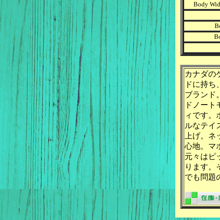
Body Wid
B
B
カナダの
ドに持ち
ブランド
ドノート
ィです。
ルなテイ
上げ。ネ
心地。マ
元々はピ
ります。
でも問題