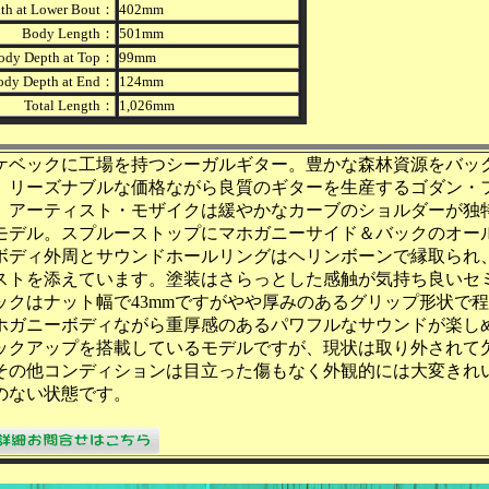
th at Lower Bout：
402mm
Body Length：
501mm
ody Depth at Top：
99mm
ody Depth at End：
124mm
Total Length：
1,026mm
ケベックに工場を持つシーガルギター。豊かな森林資源をバッ
、リーズナブルな価格ながら良質のギターを生産するゴダン・
。アーティスト・モザイクは緩やかなカーブのショルダーが独
モデル。スプルーストップにマホガニーサイド＆バックのオー
ボディ外周とサウンドホールリングはヘリンボーンで縁取られ
ストを添えています。塗装はさらっとした感触が気持ち良いセ
ックはナット幅で43mmですがやや厚みのあるグリップ形状で
ホガニーボディながら重厚感のあるパワフルなサウンドが楽し
ックアップを搭載しているモデルですが、現状は取り外されて
その他コンディションは目立った傷もなく外観的には大変きれ
のない状態です。