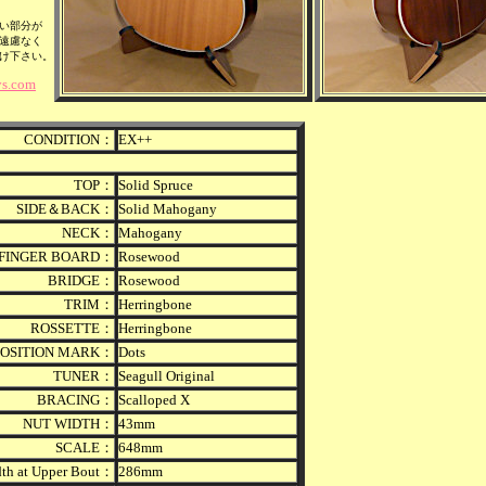
い部分が
遠慮なく
け下さい。
s.com
CONDITION：
EX++
TOP：
Solid
Spruce
SIDE＆BACK：
Solid Mahogany
NECK：
Mahogany
FINGER BOARD：
Rosewood
BRIDGE：
Rosewood
TRIM：
Herringbone
ROSSETTE：
Herringbone
POSITION MARK：
Dots
TUNER：
Seagull Original
BRACING：
Scalloped X
NUT WIDTH：
43mm
SCALE：
648mm
th at Upper Bout：
286mm