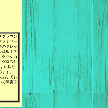
クグラウン
ファミリー
特のドレッ
ル単板ボデ
、クラシカ
ミグロス仕
程よい握り
めます。
欠品してお
いで演奏面