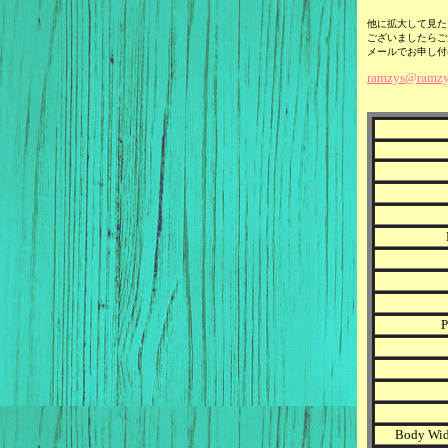
他に拡大して見た
ございましたらご
メールでお申し付
ramzys@ramzy
Body Wid